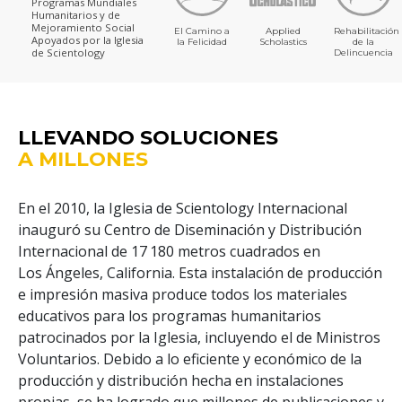
Programas Mundiales
Humanitarios y de
Mejoramiento Social
El Camino a
Applied
Rehabilitación
Apoyados por la Iglesia
la Felicidad
Scholastics
de la
de Scientology
Delincuencia
LLEVANDO SOLUCIONES
A MILLONES
En el 2010, la Iglesia de Scientology Internacional
inauguró su Centro de Diseminación y Distribución
Puede
Internacional de 17 180 metros cuadrados en
Los Ángeles, California. Esta instalación de producción
e impresión masiva produce todos los materiales
educativos para los programas humanitarios
patrocinados por la Iglesia, incluyendo el de Ministros
Voluntarios. Debido a lo eficiente y económico de la
producción y distribución hecha en instalaciones
propias, se ha logrado que millones de publicaciones y