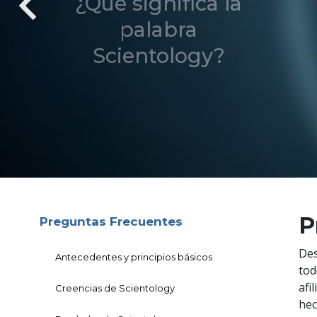
¿Qué significa la
palabra
Scientology?
P
Preguntas Frecuentes
Des
Antecedentes y principios básicos
tod
afi
Creencias de Scientology
hec