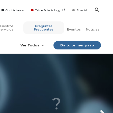
Contáctanos
TV de Scientology
Spanish
Nuestros
Preguntas
Servicios
Frecuentes
Eventos
Noticias
Ver Todos
Da tu primer paso
?