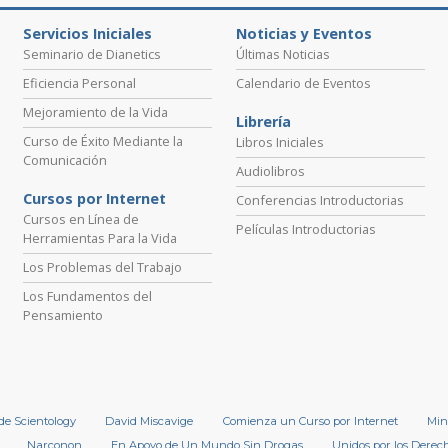
Servicios Iniciales
Noticias y Eventos
Seminario de Dianetics
Últimas Noticias
Eficiencia Personal
Calendario de Eventos
Mejoramiento de la Vida
Librería
Curso de Éxito Mediante la
Libros Iniciales
Comunicación
Audiolibros
Cursos por Internet
Conferencias Introductorias
Cursos en Línea de
Películas Introductorias
Herramientas Para la Vida
Los Problemas del Trabajo
Los Fundamentos del
Pensamiento
 de Scientology
David Miscavige
Comienza un Curso por Internet
Min
Narconon
En Apoyo de Un Mundo Sin Drogas
Unidos por los Dere