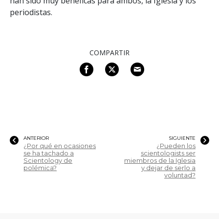
han sido muy benéficas para ambos, la Iglesia y los
periodistas.
COMPARTIR
ANTERIOR
SIGUIENTE
¿Por qué en ocasiones
¿Pueden los
se ha tachado a
scientologists ser
Scientology de
miembros de la Iglesia
polémica?
y dejar de serlo a
voluntad?